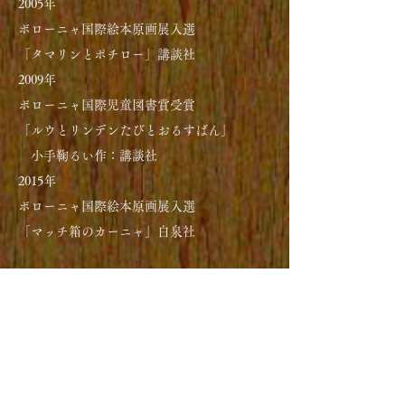
2005年
ボローニャ国際絵本原画展入選
「​タマリンとポチロー」講談社
2009年
ボローニャ国際児童図書賞受賞
「ルウとリンデンたびとおるすばん」
小手鞠るい作：講談社
2015年
ボローニャ国際絵本原画展入選
「マッチ箱のカーニャ」白泉社
​＊お仕事のご依頼
女の子の画像（クリック）
からお願いいたし
ます。