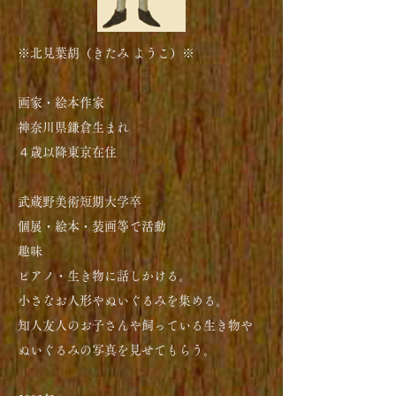
※北見葉胡（きたみ ようこ）※
画家・絵本作家
神奈川県鎌倉生まれ
４歳以降東京在住
武蔵野美術短期大学卒
個展・絵本・装画等で活動
趣味
ピアノ・生き物に話しかける。
小さなお人形やぬいぐるみを集める。
知人友人のお子さんや飼っている生き物や
ぬいぐるみの写真を見せてもらう。